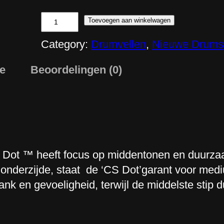
s
k
R
Toevoegen aan winkelwagen
l
e
Category:
Drumvellen
, 
Nieuwe Drums
a
m
s
o
ie
Beoordelingen (0)
s
C
e
o
:
n
€
t
2
r
2
o
 Dot ™ heeft focus op middentonen en duurza
,
l
e onderzijde, staat de ‘CS Dot’garant voor med
5
l
ank en gevoeligheid, terwijl de middelste sti
0
e
t
d