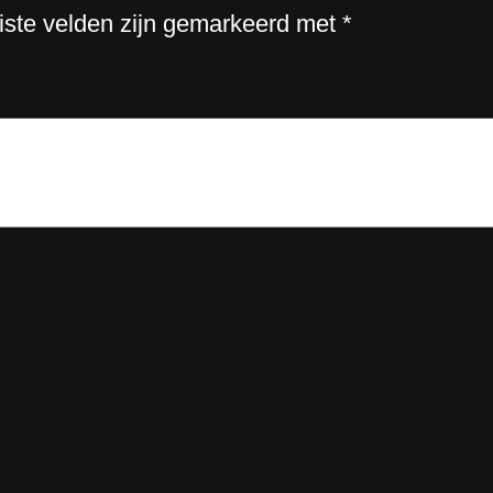
k
iste velden zijn gemarkeerd met
*
D
o
t
a
a
n
t
a
l