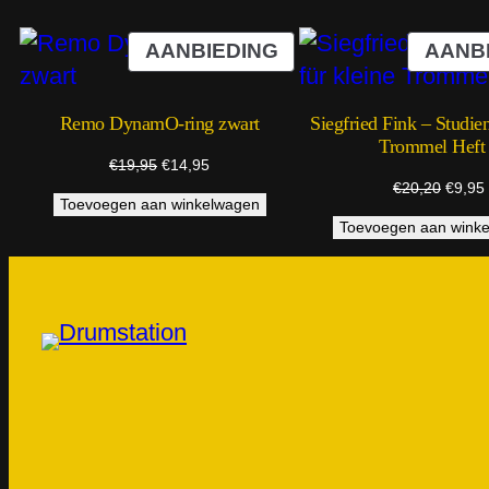
PRODUCT
AANBIEDING
AANB
IN
DE
Remo DynamO-ring zwart
Siegfried Fink – Studien
UITVERKOOP
Trommel Heft
Oorspronkelijke
Huidige
€
19,95
€
14,95
prijs
prijs
Oorspr
€
20,20
€
9,95
Toevoegen aan winkelwagen
was:
is:
prijs
€19,95.
€14,95.
Toevoegen aan wink
was:
i
€20,2