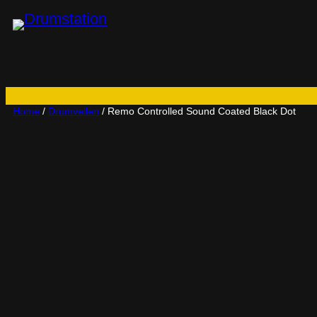
Ga
naar
de
inhoud
Home
/
Drumvellen
/ Remo Controlled Sound Coated Black Dot