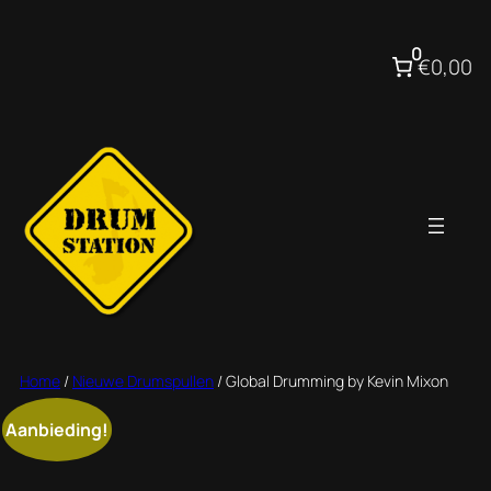
Ga
naar
0
€0,00
de
inhoud
Home
/
Nieuwe Drumspullen
/ Global Drumming by Kevin Mixon
Aanbieding!