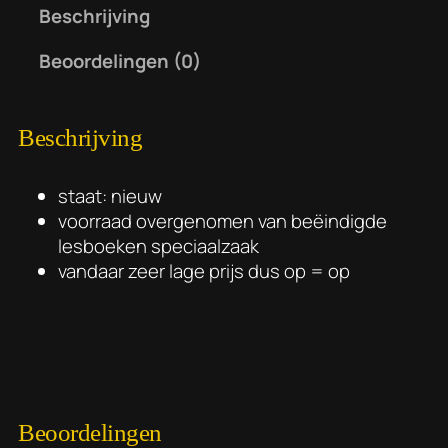
a
Beschrijving
i
s
l
j
i
D
Beoordelingen (0)
k
s
r
e
:
u
p
€
m
Beschrijving
r
8
m
i
,
i
j
5
staat: nieuw
n
s
0
voorraad overgenomen van beëindigde
g
w
.
lesboeken speciaalzaak
b
a
vandaar zeer lage prijs dus op = op
y
s
K
:
e
€
v
1
i
7
n
,
Beoordelingen
M
1