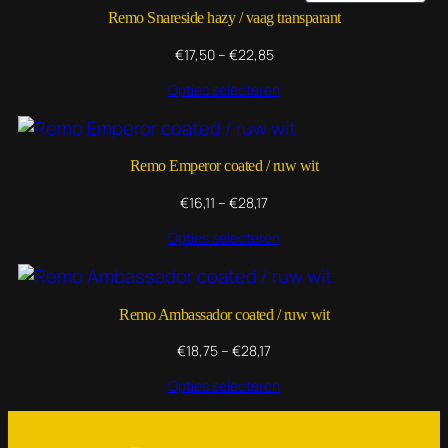
IN
Remo Snareside hazy / vaag transparant
DE
UIT
Prijsklasse:
€
17,50
–
€
22,85
€17,50
Opties selecteren
tot
€22,85
Remo Emperor coated / ruw wit
Prijsklasse:
€
16,11
–
€
28,17
€16,11
Opties selecteren
tot
€28,17
Remo Ambassador coated / ruw wit
Prijsklasse:
€
18,75
–
€
28,17
€18,75
Opties selecteren
tot
€28,17