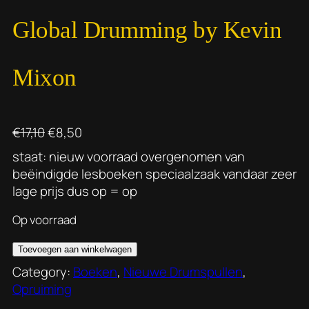
Global Drumming by Kevin
Mixon
O
H
€
17,10
€
8,50
o
u
staat: nieuw voorraad overgenomen van
r
i
beëindigde lesboeken speciaalzaak vandaar zeer
s
d
lage prijs dus op = op
p
i
r
g
Op voorraad
o
e
G
n
p
Toevoegen aan winkelwagen
l
k
r
Category:
Boeken
, 
Nieuwe Drumspullen
, 
o
e
i
Opruiming
b
l
j