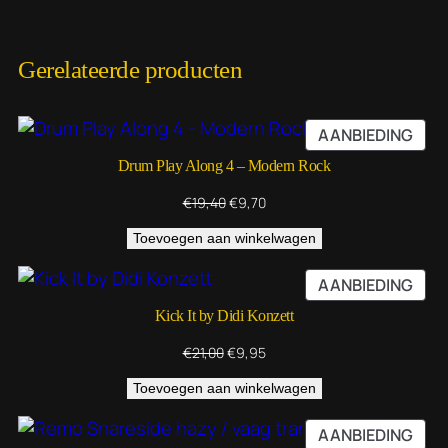
Gerelateerde producten
PRO
AANBIEDING
IN
Drum Play Along 4 – Modern Rock
DE
UIT
Oorspronkelijke
Huidige
€
19,40
€
9,70
prijs
prijs
Toevoegen aan winkelwagen
was:
is:
€19,40.
€9,70.
PRO
AANBIEDING
IN
Kick It by Didi Konzett
DE
UIT
Oorspronkelijke
Huidige
€
21,00
€
9,95
prijs
prijs
Toevoegen aan winkelwagen
was:
is:
€21,00.
€9,95.
PRO
AANBIEDING