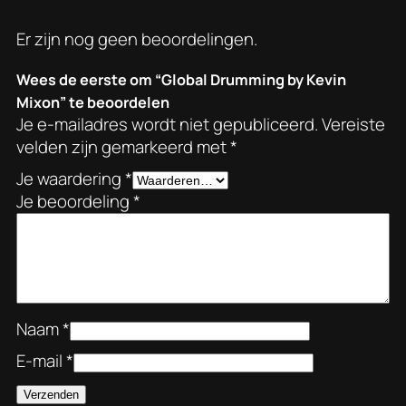
i
0
x
Er zijn nog geen beoordelingen.
.
o
n
Wees de eerste om “Global Drumming by Kevin
a
Mixon” te beoordelen
Je e-mailadres wordt niet gepubliceerd.
Vereiste
a
velden zijn gemarkeerd met
*
n
t
Je waardering
*
a
Je beoordeling
*
l
Naam
*
E-mail
*