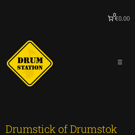
Ga
naar
0
€0,00
de
inhoud
Drumstick of Drumstok