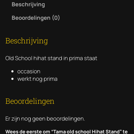
o
Beschrijving
l
d
Beoordelingen (0)
s
c
Beschrijving
h
o
o
Old School hihat stand in prima staat
l
H
occasion
i
werkt nog prima
h
a
t
Beoordelingen
S
t
Er zijn nog geen beoordelingen.
a
n
Wees de eerste om “Tama old school Hihat Stand” te