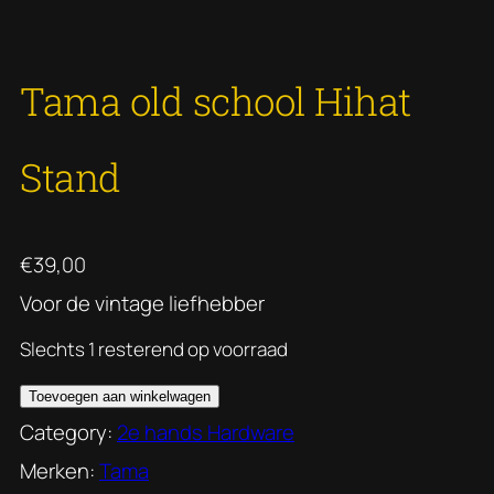
Tama old school Hihat
Stand
€
39,00
Voor de vintage liefhebber
Slechts 1 resterend op voorraad
T
Toevoegen aan winkelwagen
a
Category:
2e hands Hardware
m
Merken:
Tama
a