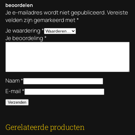
d
beoordelen
a
Je e-mailadres wordt niet gepubliceerd.
Vereiste
a
velden zijn gemarkeerd met
*
n
Je waardering
*
t
Je beoordeling
*
a
l
Naam
*
E-mail
*
Gerelateerde producten