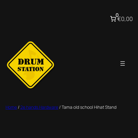
Ga
naar
0
€0,00
de
inhoud
Home
/
2e hands Hardware
/ Tama old school Hihat Stand