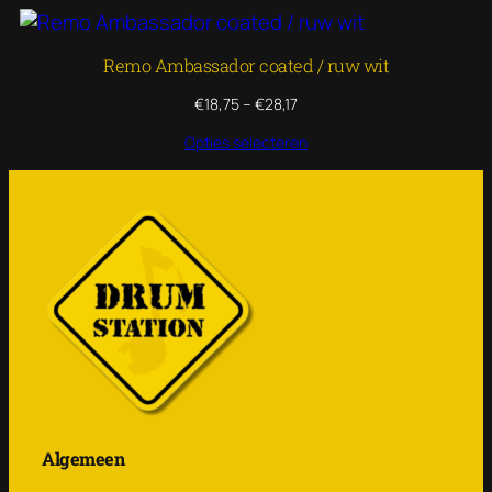
€28,17
Remo Ambassador coated / ruw wit
Prijsklasse:
€
18,75
–
€
28,17
€18,75
Opties selecteren
tot
€28,17
Algemeen