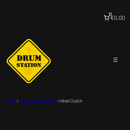
Ga
naar
0
€0,00
de
inhoud
Home
/
Nieuwe Drumspullen
/ Hihat Clutch