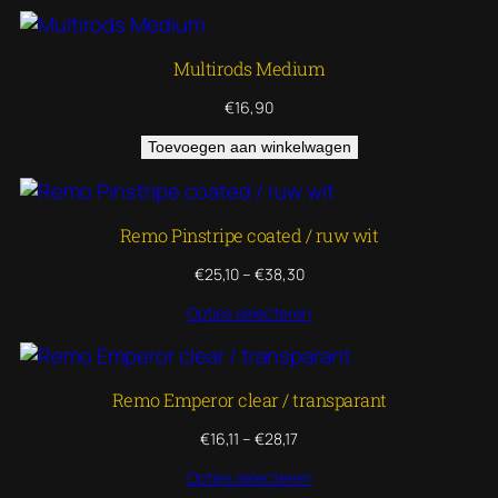
Multirods Medium
€
16,90
Toevoegen aan winkelwagen
Remo Pinstripe coated / ruw wit
Prijsklasse:
€
25,10
–
€
38,30
€25,10
Opties selecteren
tot
€38,30
Remo Emperor clear / transparant
Prijsklasse:
€
16,11
–
€
28,17
€16,11
Opties selecteren
tot