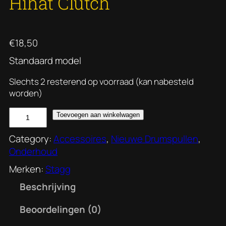
Hihat Clutch
€
18,50
Standaard model
Slechts 2 resterend op voorraad (kan nabesteld
worden)
H
Toevoegen aan winkelwagen
i
h
Category:
Accessoires
, 
Nieuwe Drumspullen
, 
a
Onderhoud
t
Merken:
Stagg
C
Beschrijving
l
u
Beoordelingen (0)
t