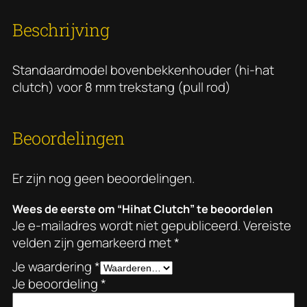
c
h
Beschrijving
a
a
n
Standaardmodel bovenbekkenhouder (hi-hat
t
clutch) voor 8 mm trekstang (pull rod)
a
l
Beoordelingen
Er zijn nog geen beoordelingen.
Wees de eerste om “Hihat Clutch” te beoordelen
Je e-mailadres wordt niet gepubliceerd.
Vereiste
velden zijn gemarkeerd met
*
Je waardering
*
Je beoordeling
*