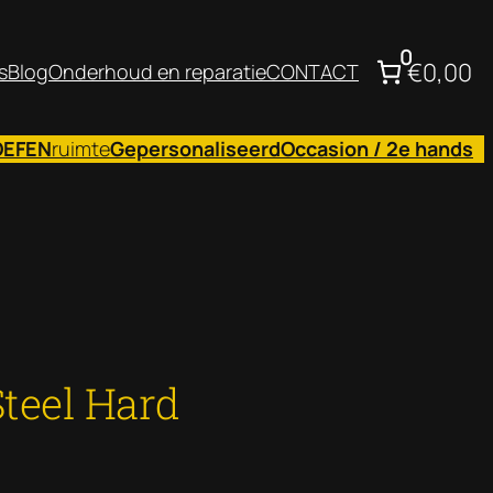
0
€0,00
s
Blog
Onderhoud en reparatie
CONTACT
OEFEN
ruimte
Gepersonaliseerd
Occasion / 2e hands
teel Hard