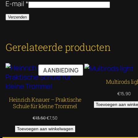
E-mail
*
Gerelateerde producten
PRODUCT
AANBIEDING
IN
Multirods lig
DE
UITVERKOOP
€
15,90
Heinrich Knauer – Praktische
Toevoegen aan wink
Schule für kleine Trommel
Oorspronkelijke
Huidige
€
13,50
€
7,50
prijs
prijs
Toevoegen aan winkelwagen
was:
is:
€13,50.
€7,50.