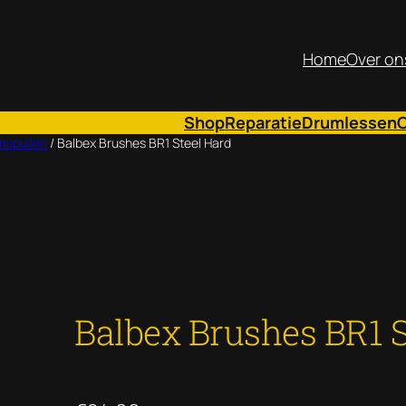
Home
Over on
Shop
Reparatie
Drumlessen
mspullen
/ Balbex Brushes BR1 Steel Hard
Balbex Brushes BR1 S