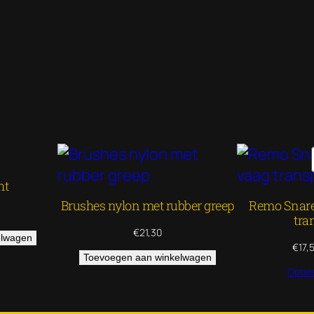
ht
Brushes nylon met rubber greep
Remo Snare
tra
€
21,30
elwagen
€
17,
Toevoegen aan winkelwagen
Optie