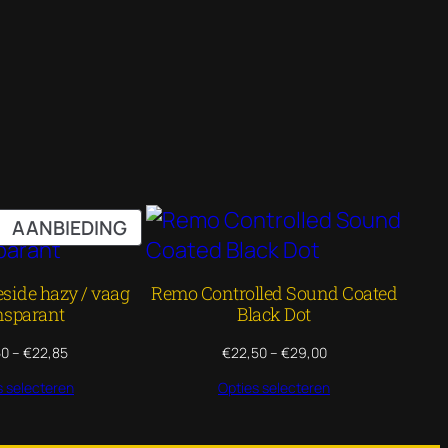
PRODUCT
AANBIEDING
IN
DE
side hazy / vaag
Remo Controlled Sound Coated
UITVERKOOP
nsparant
Black Dot
Prijsklasse:
Prijsklasse:
50
–
€
22,85
€
22,50
–
€
29,00
€17,50
€22,50
s selecteren
Opties selecteren
tot
tot
€22,85
€29,00