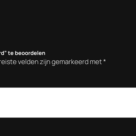
t
a
l
rd” te beoordelen
reiste velden zijn gemarkeerd met
*