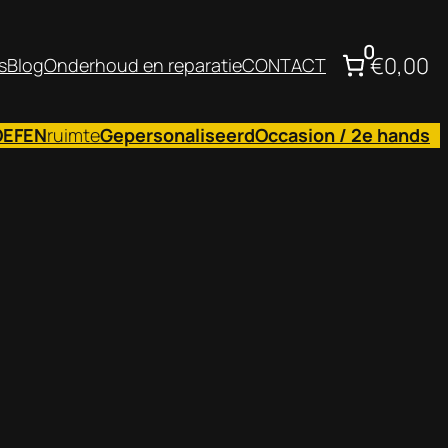
0
€0,00
s
Blog
Onderhoud en reparatie
CONTACT
OEFEN
ruimte
Gepersonaliseerd
Occasion / 2e hands