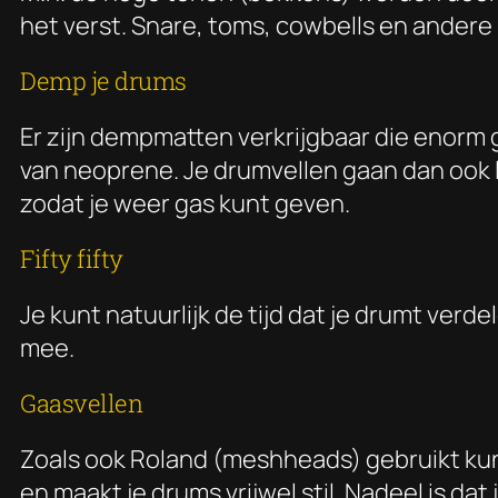
het verst. Snare, toms, cowbells en andere 
Demp je drums
Er zijn dempmatten verkrijgbaar die enorm
van neoprene. Je drumvellen gaan dan ook l
zodat je weer gas kunt geven.
Fifty fifty
Je kunt natuurlijk de tijd dat je drumt ver
mee.
Gaasvellen
Zoals ook Roland (meshheads) gebruikt kun j
en maakt je drums vrijwel stil. Nadeel is da