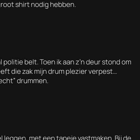
groot shirt nodig hebben.
 politie belt. Toen ik aan z’n deur stond om
ft die zak mijn drum plezier verpest…
et echt” drummen.
el leggen, met een tapeje vastmaken. Bij de