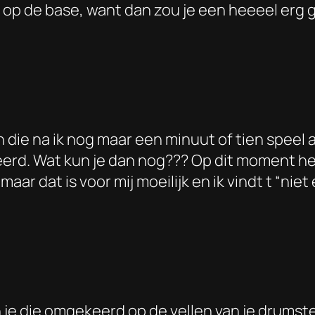
t op de base, want dan zou je een heeeel erg 
die na ik nog maar een minuut of tien speel al
rd. Wat kun je dan nog??? Op dit moment hee
aar dat is voor mij moeilijk en ik vindt t “ni
n je die omgekeerd op de vellen van je drumst