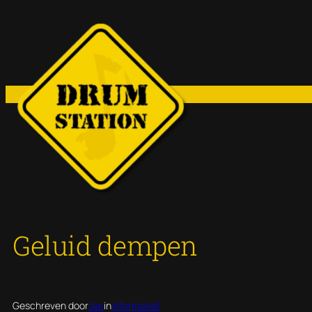
Ga
naar
de
inhoud
Geluid dempen
Geschreven door
Jan
in
informatief