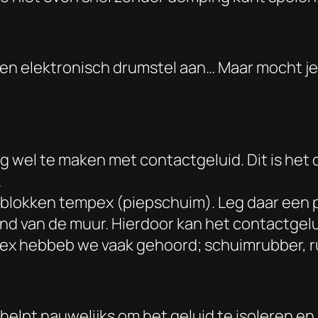
een elektronisch drumstel aan… Maar mocht je i
 je nog wel te maken met contactgeluid. Dit is 
.
blokken tempex (piepschuim). Leg daar een p
d van de muur. Hierdoor kan het contactgelui
ex hebbeb we vaak gehoord; schuimrubber, r
lpt nauwelijks om het geluid te isoleren en z