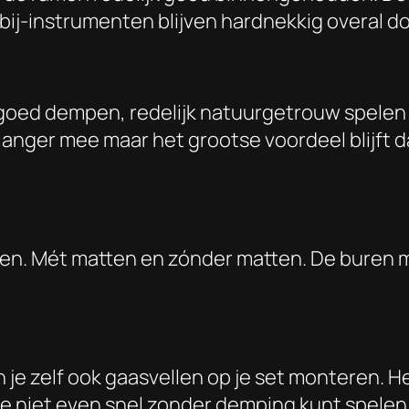
bij-instrumenten blijven hardnekkig overal do
 goed dempen, redelijk natuurgetrouw spelen
anger mee maar het grootse voordeel blijft da
delen. Mét matten en zónder matten. De buren 
e zelf ook gaasvellen op je set monteren. He
t je niet even snel zonder demping kunt spelen