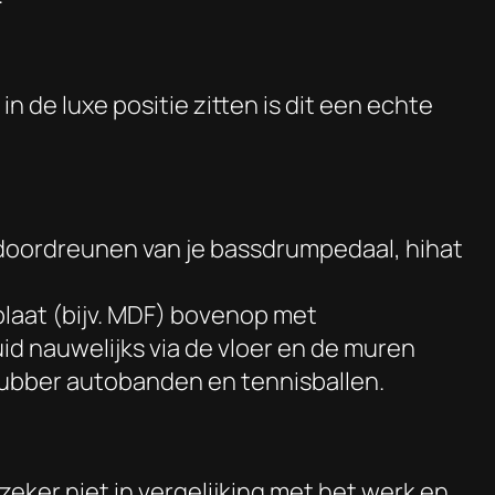
n de luxe positie zitten is dit een echte
het doordreunen van je bassdrumpedaal, hihat
laat (bijv. MDF) bovenop met
d nauwelijks via de vloer en de muren
ubber autobanden en tennisballen.
eker niet in vergelijking met het werk en