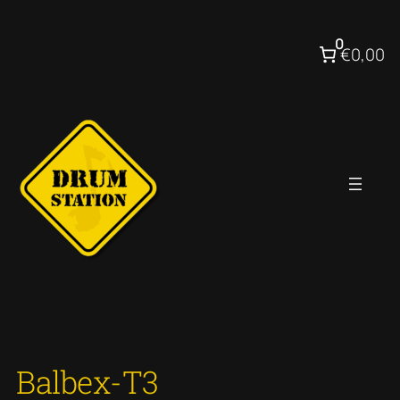
Ga
naar
0
€0,00
de
inhoud
Balbex-T3