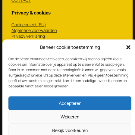
CONTACT
Privacy & cookies
Cookiebeleid (EU)
Algemene voorwaarden
Privacy verklaring
CONTACT
Beheer cookie toestemming
Winkel
Om de beste ervaringen te bieden, gebruiken wij technologieën zoals
cookies om informatie over je apparaat op te slaan en/of te raadplegen.
NIEUW
Door in te stemmen met deze technologieën kunnen wij gegevens zoals
Gebruikt
surfgedrag of unieke ID's op deze site verwerken. Als je geen toestemming
Vellen
geeft of uw toestemming intrekt, kan dit een nadelige invloed hebben op
STICKS ‘N BRUSHES
bepaalde functies en mogelijkheden.
Mallets ’n Multirods
CadeauTip
Accepteren
© Dumstation 2025
Weigeren
Alles voor de drummer; drumspullen, drumservice en
Bekijk voorkeuren
drumles.