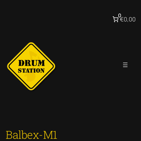
Ga
naar
0
€0,00
de
inhoud
Balbex-M1