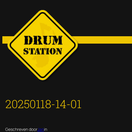
Ga
naar
de
inhoud
20250118-14-01
Geschreven door
Jan
in