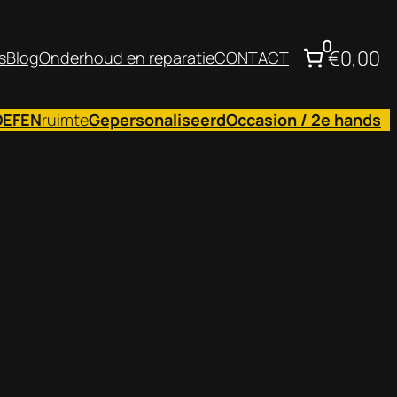
0
€0,00
s
Blog
Onderhoud en reparatie
CONTACT
OEFEN
ruimte
Gepersonaliseerd
Occasion / 2e hands