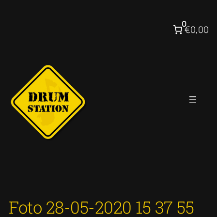
Ga
naar
0
€0,00
de
inhoud
Foto 28-05-2020 15 37 55