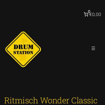
Ga
naar
0
€0,00
de
inhoud
Ritmisch Wonder Classic