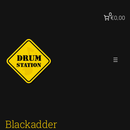
Ga
naar
0
€0,00
de
inhoud
Blackadder