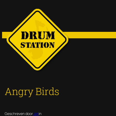
Ga
naar
de
inhoud
Angry Birds
Geschreven door
Jan
in