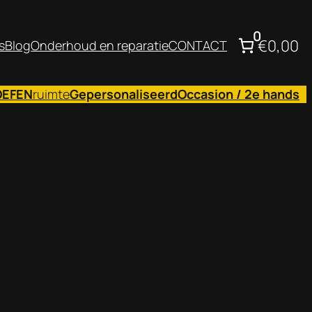
0
€0,00
s
Blog
Onderhoud en reparatie
CONTACT
OEFEN
ruimte
Gepersonaliseerd
Occasion / 2e hands