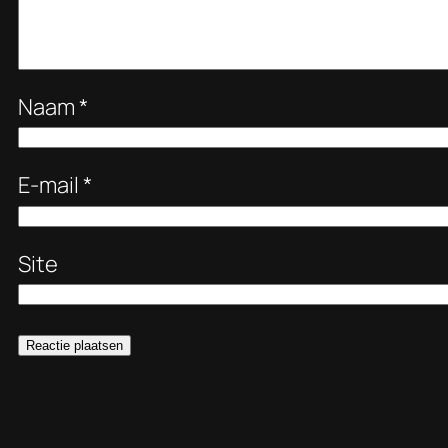
Naam
*
E-mail
*
Site