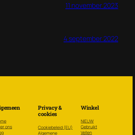
11 november 2023
4 september 2022
lgemeen
Privacy &
Winkel
cookies
ome
NIEUW
er ons
Gebruikt
Cookiebeleid (EU)
og
Vellen
Algemene