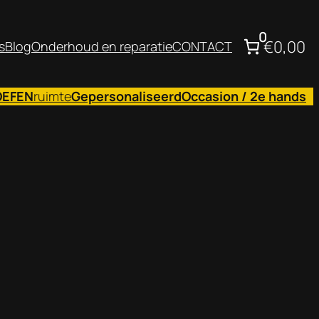
0
€0,00
s
Blog
Onderhoud en reparatie
CONTACT
OEFEN
ruimte
Gepersonaliseerd
Occasion / 2e hands