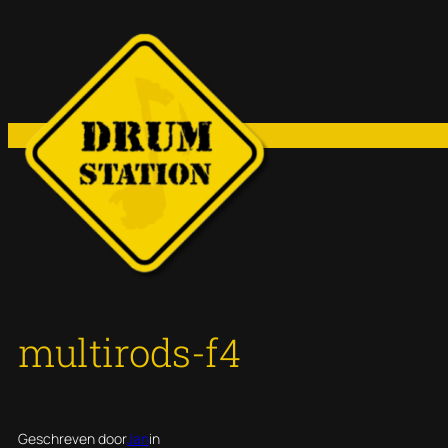
Ga
naar
de
inhoud
multirods-f4
Geschreven door
Jan
in