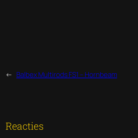
←
Balbex Multirods FS1 – Hornbeam
Reacties