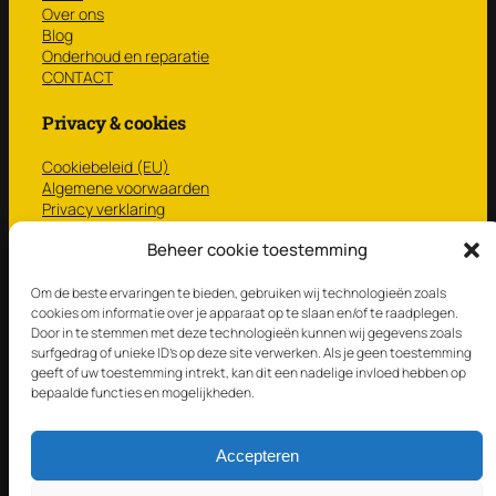
Over ons
Blog
Onderhoud en reparatie
CONTACT
Privacy & cookies
Cookiebeleid (EU)
Algemene voorwaarden
Privacy verklaring
CONTACT
Beheer cookie toestemming
Winkel
Om de beste ervaringen te bieden, gebruiken wij technologieën zoals
cookies om informatie over je apparaat op te slaan en/of te raadplegen.
NIEUW
Door in te stemmen met deze technologieën kunnen wij gegevens zoals
Gebruikt
surfgedrag of unieke ID's op deze site verwerken. Als je geen toestemming
Vellen
geeft of uw toestemming intrekt, kan dit een nadelige invloed hebben op
STICKS ‘N BRUSHES
bepaalde functies en mogelijkheden.
Mallets ’n Multirods
CadeauTip
Accepteren
© Dumstation 2025