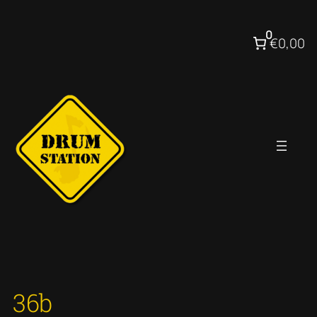
Ga
naar
0
€0,00
de
inhoud
36b