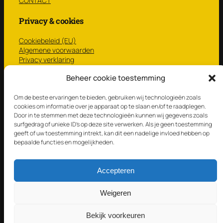
CONTACT
Privacy & cookies
Cookiebeleid (EU)
Algemene voorwaarden
Privacy verklaring
CONTACT
Beheer cookie toestemming
Winkel
Om de beste ervaringen te bieden, gebruiken wij technologieën zoals
cookies om informatie over je apparaat op te slaan en/of te raadplegen.
NIEUW
Door in te stemmen met deze technologieën kunnen wij gegevens zoals
Gebruikt
surfgedrag of unieke ID's op deze site verwerken. Als je geen toestemming
Vellen
geeft of uw toestemming intrekt, kan dit een nadelige invloed hebben op
STICKS ‘N BRUSHES
bepaalde functies en mogelijkheden.
Mallets ’n Multirods
CadeauTip
Accepteren
© Dumstation 2025
Weigeren
Alles voor de drummer; drumspullen, drumservice en
Bekijk voorkeuren
drumles.