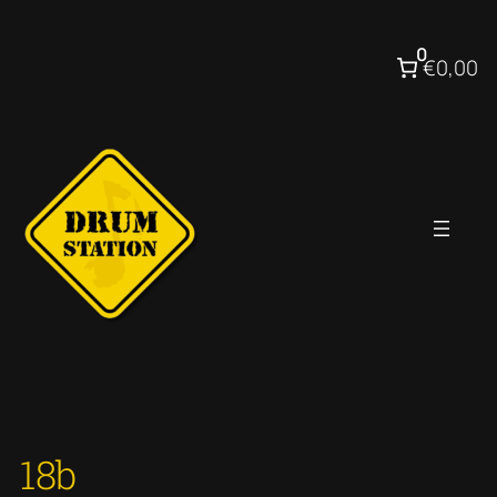
Ga
naar
0
€0,00
de
inhoud
18b