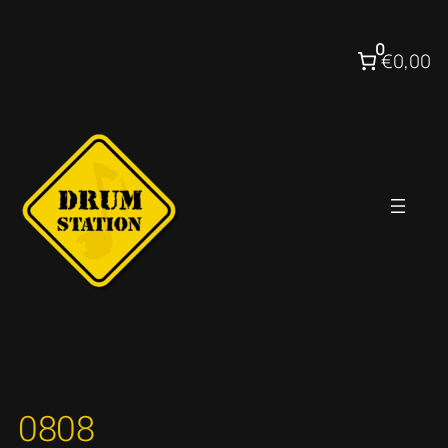
Ga
naar
0
€0,00
de
inhoud
0808