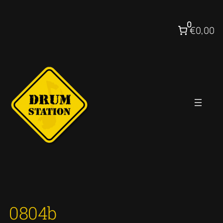
Ga
naar
0
€0,00
de
inhoud
0804b