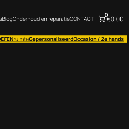
0
€0,00
s
Blog
Onderhoud en reparatie
CONTACT
OEFEN
ruimte
Gepersonaliseerd
Occasion / 2e hands