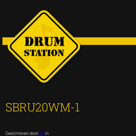
Ga
naar
de
inhoud
SBRU20WM-1
Geschreven door
Jan
in