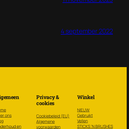
4 september 2022
lgemeen
Privacy &
Winkel
cookies
ome
NIEUW
er ons
Gebruikt
Cookiebeleid (EU)
og
Vellen
Algemene
derhoud en
STICKS ‘N BRUSHES
voorwaarden