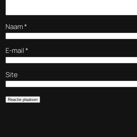
Naam
*
E-mail
*
Site