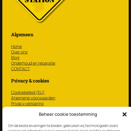
Algemeen
Home
Over ons
Blog
Onderhoud en reparatie
CONTACT
Privacy & cookies
Cookiebeleid (EU)
Algemene voorwaarden
Privacy verklaring
CONTACT
Beheer cookie toestemming
Winkel
Om de beste ervaringen te bieden, gebruiken wij technologieën zoals
cookies om informatie over je apparaat op te slaan en/of te raadplegen.