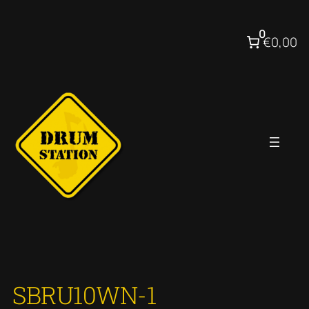
Ga
naar
0
€0,00
de
inhoud
SBRU10WN-1