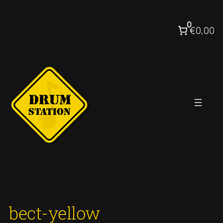
Ga
naar
0
€0,00
de
inhoud
bect-yellow