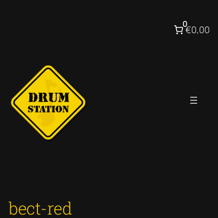
Ga
naar
0
€0,00
de
inhoud
bect-red