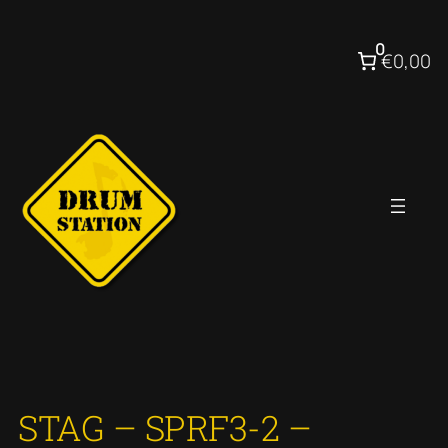
Ga
naar
0
€0,00
de
inhoud
STAG – SPRF3-2 –