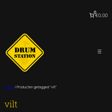
Ga
naar
0
€0,00
de
inhoud
Home
/ Producten getagged “vilt”
vilt