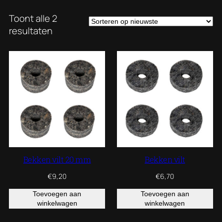
Toont alle 2
Gesorteerd
resultaten
op
nieuwste
Bekken vilt 20 mm
Bekken vilt
€
9,20
€
6,70
Toevoegen aan
Toevoegen aan
winkelwagen
winkelwagen