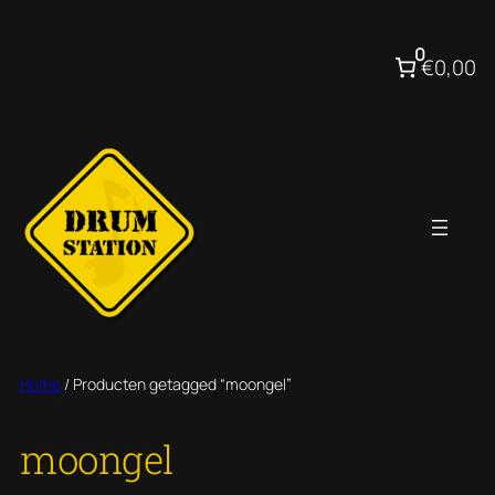
Ga
naar
0
€0,00
de
inhoud
Home
/ Producten getagged “moongel”
moongel