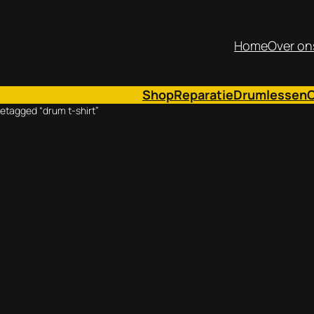
Home
Over on
Shop
Reparatie
Drumlessen
etagged “drum t-shirt”