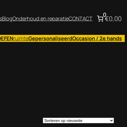
0
€0,00
s
Blog
Onderhoud en reparatie
CONTACT
OEFEN
ruimte
Gepersonaliseerd
Occasion / 2e hands