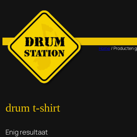
Ga
naar
de
inhoud
Home
/ Producten g
drum t-shirt
Enig resultaat