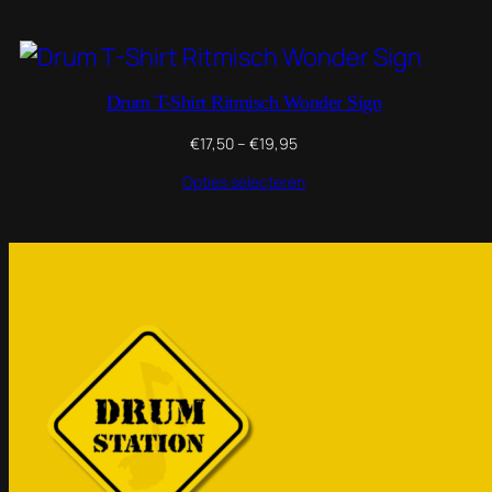
Drum T-Shirt Ritmisch Wonder Sign
Prijsklasse:
€
17,50
–
€
19,95
€17,50
Opties selecteren
tot
€19,95