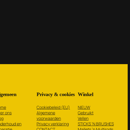
lgemeen
Privacy & cookies
Winkel
ome
Cookiebeleid (EU)
NIEUW
er ons
Algemene
Gebruikt
og
voorwaarden
Vellen
derhoud en
Privacy verklaring
STICKS ‘N BRUSHES
paratie
CONTACT
Mallets ’n Multirods