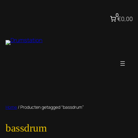
Ga
naar
0
€0,00
de
inhoud
Home
/ Producten getagged “bassdrum”
bassdrum