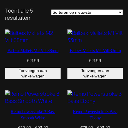
Toont alle 5
Gesorteerd
resultaten
op
nieuwste
Balbex Mallets M2 Vilt 38mm
Balbex Mallets M1 Vilt 33mm
€
21,99
€
21,99
Toevoegen aan
Toevoegen aan
winkelwagen
winkelwagen
Remo Powerstroke 3 Bass
Remo Powerstroke 3 Bass
Smooth White
Ebony
Prijsklasse:
Prijsklasse
€
79,00
–
€
93,00
€
78,00
–
€
93,00