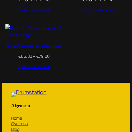
€79,00
€78,00
Opties selecteren
Opties selecteren
tot
tot
€93,00
€93,00
Remo Powerstroke 3 Bass clear
Prijsklasse:
€
66,00
–
€
79,00
€66,00
Opties selecteren
tot
€79,00
Algemeen
Home
Over ons
Blog