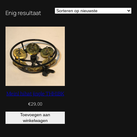
Enig resultaat
Meinl hihat jingle THH1BK
€
29,00
Toevoegen aan
winkelwagen