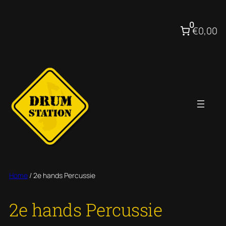
Ga
naar
0
€0,00
de
inhoud
Home
/ 2e hands Percussie
2e hands Percussie