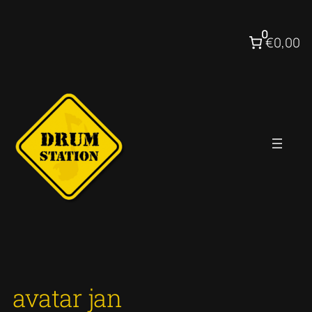
Ga
naar
0
€0,00
de
inhoud
avatar jan