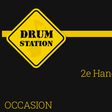
Ga
naar
de
inhoud
2e Han
OCCASION