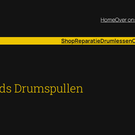
Home
Over on
Shop
Reparatie
Drumlessen
ds Drumspullen