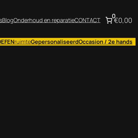
0
€0,00
s
Blog
Onderhoud en reparatie
CONTACT
OEFEN
ruimte
Gepersonaliseerd
Occasion / 2e hands