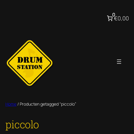
Ga
naar
0
€0,00
de
inhoud
Home
/ Producten getagged “piccolo”
piccolo