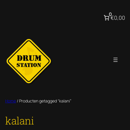
Ga
naar
0
€0,00
de
inhoud
Home
/ Producten getagged “kalani”
kalani