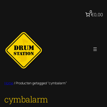
Ga
naar
0
€0,00
de
inhoud
Home
/ Producten getagged “cymbalarm”
cymbalarm