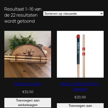
Resultaat 1–16 van
de 22 resultaten
Gesorteerd
wordt getoond
op
nieuwste
Stokken display
Balbex Multirods FS6 –
Bamboe
€
32,50
€
20,99
Toevoegen aan
winkelwagen
Toevoegen aan