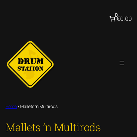
Ga
naar
0
€0,00
de
inhoud
Home
/ Mallets 'n Multirods
Mallets ’n Multirods