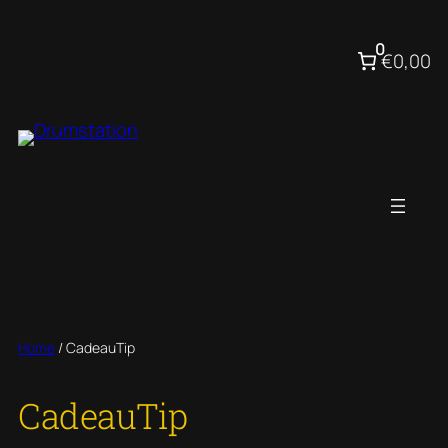
Ga
naar
0
€0,00
de
inhoud
Home
/ CadeauTip
CadeauTip