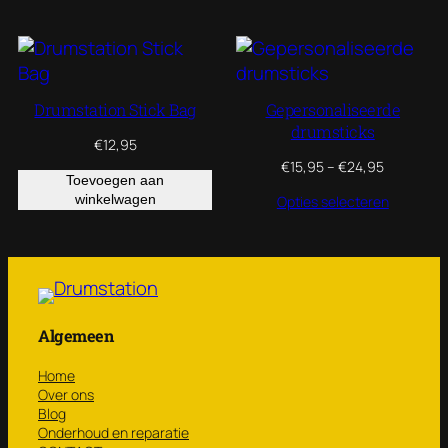
Drumstation Stick Bag
Gepersonaliseerde
drumsticks
€
12,95
Prijsklasse
€
15,95
–
€
24,95
Toevoegen aan
€15,95
winkelwagen
Opties selecteren
tot
€24,95
Algemeen
Home
Over ons
Blog
Onderhoud en reparatie