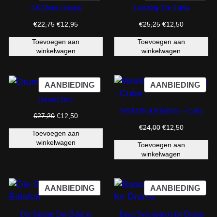
IN
IN
All About Congas
Learning The Tabla
DE
DE
Oorspronkelijke
Huidige
Oorspronkelijke
Huidige
UITVERKOOP
UIT
€
22,75
€
12,95
€
25,25
€
12,50
prijs
prijs
prijs
prijs
Toevoegen aan
Toevoegen aan
was:
is:
was:
is:
winkelwagen
winkelwagen
€22,75.
€12,95.
€25,25.
€12,50.
PRODUCT
PRO
AANBIEDING
AANBIEDING
IN
IN
Drum Circle
DE
DE
World Beat Rhythms – Cuba
Oorspronkelijke
Huidige
UITVERKOOP
UIT
€
27,20
€
12,50
prijs
prijs
Oorspronkelijke
Huidige
€
24,00
€
12,50
Toevoegen aan
was:
is:
prijs
prijs
winkelwagen
€27,20.
€12,50.
Toevoegen aan
was:
is:
winkelwagen
€24,00.
€12,50.
PRODUCT
PRO
AANBIEDING
AANBIEDING
IN
IN
DE
DE
Die Stimme Des Balafon
Basix Syncopation for Drums