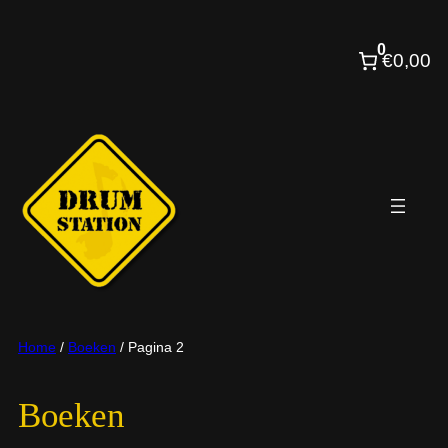
Ga
naar
0
€0,00
de
inhoud
Home
/
Boeken
/ Pagina 2
Boeken