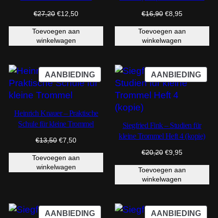
UITVERKOOP
UIT
Oorspronkelijke
Huidige
Oorspronkelijke
Huidige
€
27,20
€
12,50
€
16,90
€
8,95
prijs
prijs
prijs
prijs
Toevoegen aan
Toevoegen aan
was:
is:
was:
is:
winkelwagen
winkelwagen
€27,20.
€12,50.
€16,90.
€8,95.
PRODUCT
PRO
AANBIEDING
AANBIEDING
IN
IN
DE
DE
UITVERKOOP
UIT
Heinrich Knauer – Praktische
Schule für kleine Trommel
Siegfried Fink – Studien für
kleine Trommel Heft 4 (kopie)
Oorspronkelijke
Huidige
€
13,50
€
7,50
prijs
prijs
Oorspronkelijke
Huidige
€
20,20
€
9,95
Toevoegen aan
was:
is:
prijs
prijs
winkelwagen
€13,50.
€7,50.
Toevoegen aan
was:
is:
winkelwagen
€20,20.
€9,95.
PRODUCT
PRO
AANBIEDING
AANBIEDING