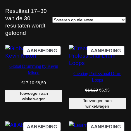
Resultaat 17–30
van de 30
resultaten wordt
Gesorteerd
getoond
op
nieuwste
PRODUCT
PRO
AANBIEDING
AANBIEDING
IN
IN
DE
DE
Global Drumming by Kevin
UITVERKOOP
UIT
Mixon
Creating Professional Drum
Loops
Oorspronkelijke
Huidige
€
17,10
€
8,50
prijs
prijs
Oorspronkelijke
Huidige
€
14,20
€
6,95
Toevoegen aan
was:
is:
prijs
prijs
winkelwagen
€17,10.
€8,50.
Toevoegen aan
was:
is:
winkelwagen
€14,20.
€6,95.
PRODUCT
PRO
AANBIEDING
AANBIEDING