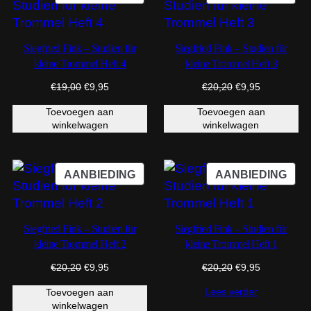
IN
IN
DE
DE
UITVERKOOP
UIT
Siegfried Fink – Studien für
Siegfried Fink – Studien für
kleine Trommel Heft 4
kleine Trommel Heft 3
Oorspronkelijke
Huidige
Oorspronkelijke
Huidige
€
19,00
€
9,95
€
20,20
€
9,95
prijs
prijs
prijs
prijs
Toevoegen aan
Toevoegen aan
was:
is:
was:
is:
winkelwagen
winkelwagen
€19,00.
€9,95.
€20,20.
€9,95.
PRODUCT
PRO
AANBIEDING
AANBIEDING
IN
IN
DE
DE
UITVERKOOP
UIT
Siegfried Fink – Studien für
Siegfried Fink – Studien für
kleine Trommel Heft 2
kleine Trommel Heft 1
Oorspronkelijke
Huidige
Oorspronkelijke
Huidige
€
20,20
€
9,95
€
20,20
€
9,95
prijs
prijs
prijs
prijs
Lees verder
Toevoegen aan
was:
is:
was:
is:
winkelwagen
€20,20.
€9,95.
€20,20.
€9,95.