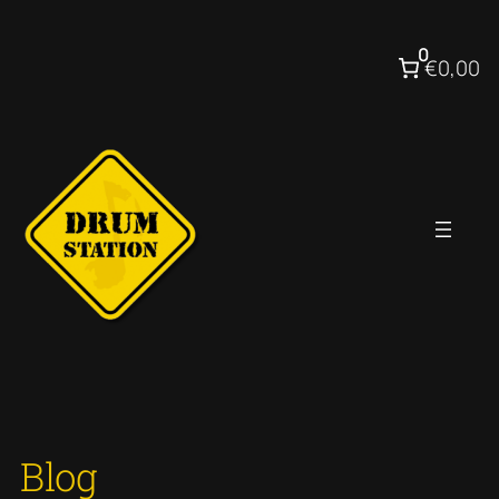
Ga
naar
0
€0,00
de
inhoud
Blog